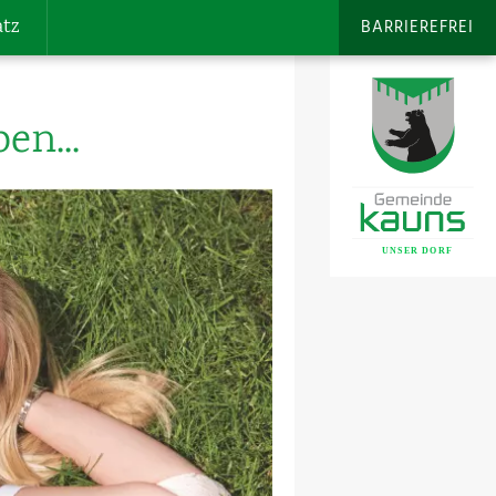
atz
BARRIEREFREI
en...