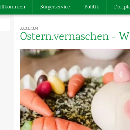
illkommen
Bürgerservice
Politik
Dorfpl
22.03.2024
Ostern.vernaschen - 