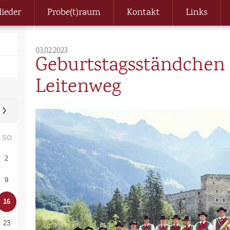
lieder
Probe(t)raum
Kontakt
Links
03.02.2023
Geburtstagsständchen
Leitenweg
SO
2
9
16
23