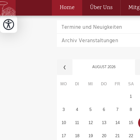
Home
Über Uns
Mitg
Termine und Neuigkeiten
Archiv Veranstaltungen
AUGUST
2026
MO
DI
MI
DO
FR
SA
1
3
4
5
6
7
8
10
11
12
13
14
15
17
18
19
20
21
22