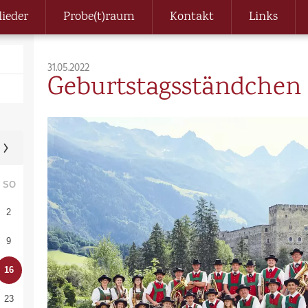
lieder
Probe(t)raum
Kontakt
Links
31.05.2022
Geburtstagsständchen
SO
2
9
16
23