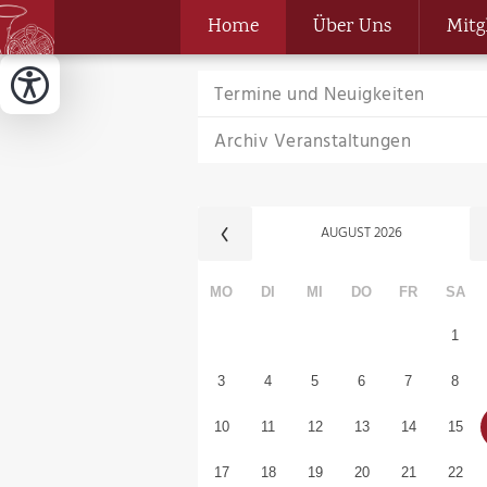
Home
Über Uns
Mitg
Termine und Neuigkeiten
Archiv Veranstaltungen
AUGUST
2026
MO
DI
MI
DO
FR
SA
1
3
4
5
6
7
8
10
11
12
13
14
15
17
18
19
20
21
22