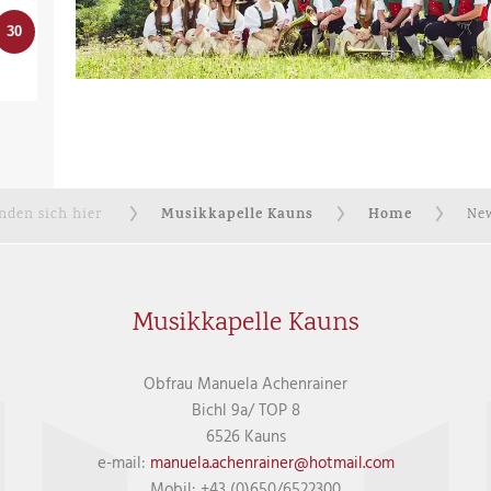
30
Musikkapelle Kauns
Home
inden sich hier
New
Musikkapelle Kauns
Obfrau Manuela Achenrainer
Bichl 9a/ TOP 8
6526 Kauns
e-mail:
manuela.achenrainer@hotmail.com
Mobil: +43 (0)650/6522300