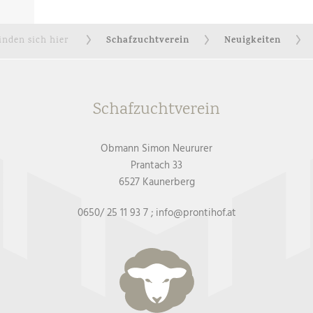
Schafzuchtverein
Neuigkeiten
finden sich hier
Schafzuchtverein
Obmann Simon Neururer
Prantach 33
6527 Kaunerberg
0650/ 25 11 93 7 ; info@prontihof.at