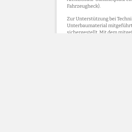
Fahrzeugheck).
Zur Unterstützung bei Techn
Unterbaumaterial mitgeführt.
sichergestellt. Mit dem mitg
werden. Der 14 kVA starke St
Pumpen und Gerätschaften an 
Fahrzeugdaten
Fahrzeug: Mercedes Benz Spr
4x4 zuschaltbarer Allradantr
5,3 to zulässiges Gesamtgewi
Funkrufname: "KLF Kauns"
Aufbaufirma: Rosenbauer
Erstzulassung: 11/2008
Leistung: 135 kW (184 PS)
Besatzung: 1:8