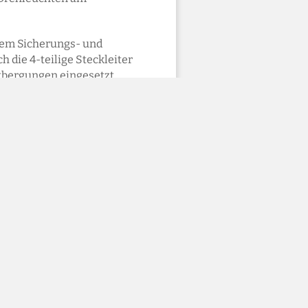
dem Sicherungs- und
die 4-teilige Steckleiter
htbergungen eingesetzt
 Reserven um zusätzliche