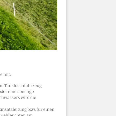
e mit:
zum Tanklöschfahrzeug
der eine sonstige
chwassers wird die
insatzleitung bzw. für einen
 Drehleuchten am