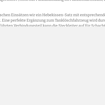
ischen Einsätzen wir ein Hebekissen-Satz mit entsprechen
 Eine perfekte Ergänzung zum Tanklöschfahrzeug wird durch 
eführten Verbindungsteil kann die Steckleiter auf für Schac
romerzeuger betreibt den Lichtmast und bietet ausreichend
der Einsatzstelle zu betreiben.
inter Kastenwagen 518 CDI (Radstand 3.665 mm)
ieb mit separat zuschaltbarer Geländeuntersetzung
cht (C-Schein erforderlich)