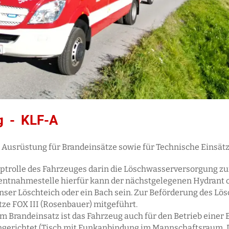
g - KLF-A
 Ausrüstung für Brandeinsätze sowie für Technische Einsätz
auptrolle des Fahrzeuges darin die Löschwasserversorgung 
entnahmestelle hierfür kann der nächstgelegenen Hydrant o
er Löschteich oder ein Bach sein. Zur Beförderung des Lös
tze FOX III (Rosenbauer) mitgeführt.
 Brandeinsatz ist das Fahrzeug auch für den Betrieb einer E
gerichtet (Tisch mit Funkanbindung im Mannschaftsraum,