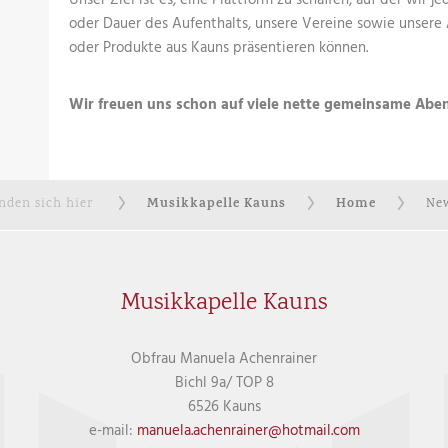
Unser Ziel ist es, eine Plattform zu schaffen, auf der wir 
oder Dauer des Aufenthalts, unsere Vereine sowie unsere 
oder Produkte aus Kauns präsentieren können.
Wir freuen uns schon auf viele nette gemeinsame Aben
Musikkapelle Kauns
Home
inden sich hier
New
Musikkapelle Kauns
Obfrau Manuela Achenrainer
Bichl 9a/ TOP 8
6526 Kauns
e-mail:
manuela.achenrainer@hotmail.com