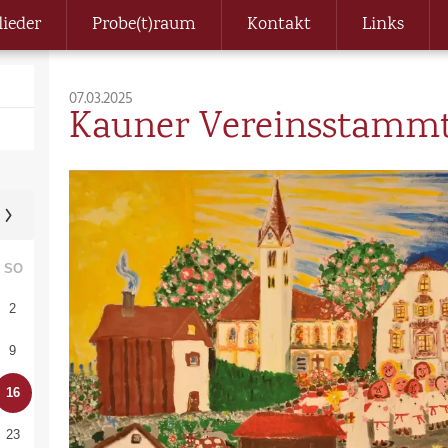
lieder
Probe(t)raum
Kontakt
Links
07.03.2025
Kauner Vereinsstammt
SO
2
9
16
23