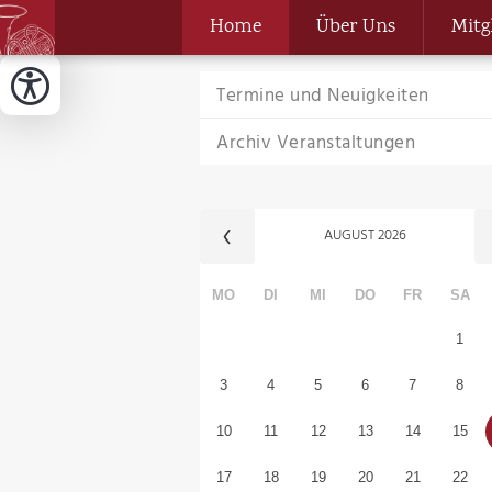
Home
Über Uns
Mitg
Termine und Neuigkeiten
Archiv Veranstaltungen
AUGUST
2026
MO
DI
MI
DO
FR
SA
1
3
4
5
6
7
8
10
11
12
13
14
15
17
18
19
20
21
22