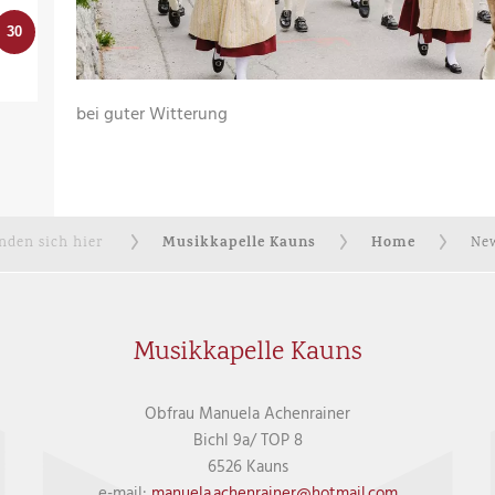
30
bei guter Witterung
Musikkapelle Kauns
Home
inden sich hier
New
Musikkapelle Kauns
Obfrau Manuela Achenrainer
Bichl 9a/ TOP 8
6526 Kauns
e-mail:
manuela.achenrainer@hotmail.com