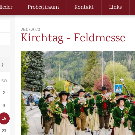
lieder
Probe(t)raum
Kontakt
Links
26.07.2020
Kirchtag - Feldmesse
SO
2
9
16
23