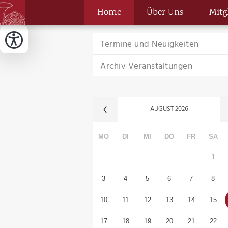
Home
Über Uns
Mitg
Termine und Neuigkeiten
Archiv Veranstaltungen
AUGUST
2026
MO
DI
MI
DO
FR
SA
1
3
4
5
6
7
8
10
11
12
13
14
15
17
18
19
20
21
22