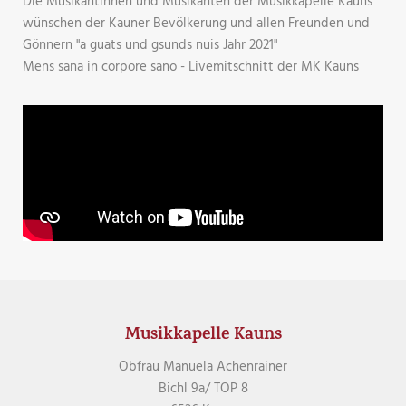
Die Musikantinnen und Musikanten der Musikkapelle Kauns
wünschen der Kauner Bevölkerung und allen Freunden und
Gönnern "a guats und gsunds nuis Jahr 2021"
Mens sana in corpore sano - Livemitschnitt der MK Kauns
Musikkapelle Kauns
Obfrau Manuela Achenrainer
Bichl 9a/ TOP 8