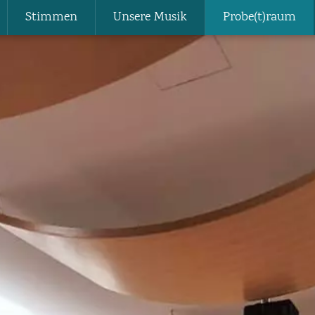
Stimmen
Unsere Musik
Probe(t)raum