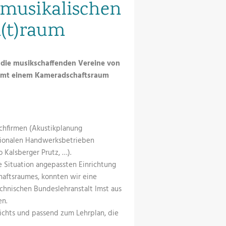
 musikalischen
n(t)raum
 die musikschaffenden Vereine von
samt einem Kameradschaftsraum
chfirmen (Akustikplanung
gionalen Handwerksbetrieben
o Kalsberger Prutz, …).
e Situation angepassten Einrichtung
haftsraumes, konnten wir eine
hnischen Bundeslehranstalt Imst aus
n.
richts und passend zum Lehrplan, die