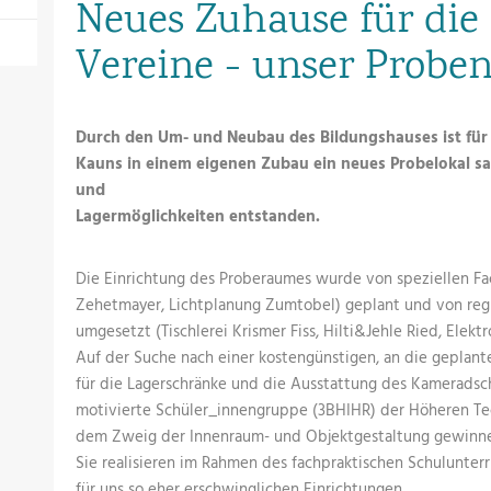
Neues Zuhause für die
Vereine - unser Probe
Durch den Um- und Neubau des Bildungshauses ist für
Kauns in einem eigenen Zubau ein neues Probelokal 
und
Lagermöglichkeiten entstanden.
Die Einrichtung des Proberaumes wurde von speziellen Fa
Zehetmayer, Lichtplanung Zumtobel) geplant und von re
umgesetzt (Tischlerei Krismer Fiss, Hilti&Jehle Ried, Elektr
Auf der Suche nach einer kostengünstigen, an die geplant
für die Lagerschränke und die Ausstattung des Kameradsc
motivierte Schüler_innengruppe (3BHIHR) der Höheren Tec
dem Zweig der Innenraum- und Objektgestaltung gewinne
Sie realisieren im Rahmen des fachpraktischen Schulunter
für uns so eher erschwinglichen Einrichtungen.