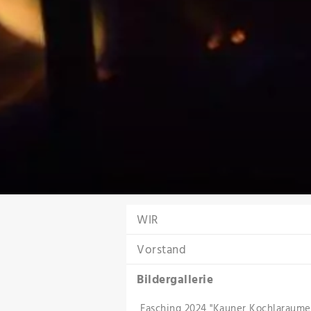
WIR
Vorstand
Bildergallerie
Fasching 2024 "Kauner Kochlaraume