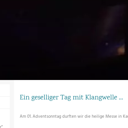
Ein geselliger Tag mit Klangwelle ...
Am 01. Adventsonntag durften wir die heilige Messe in K
r"