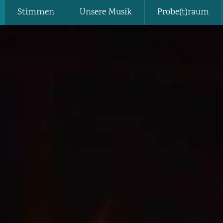
Stimmen
Unsere Musik
Probe(t)raum