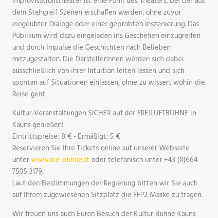
Improvisationstheater ist eine Form des Theaters, bei der aus
dem Stehgreif Szenen erschaffen werden, ohne zuvor
eingeübter Dialoge oder einer geprobten Inszenierung. Das
Publikum wird dazu eingeladen ins Geschehen einzugreifen
und durch Impulse die Geschichten nach Belieben
mitzugestalten. Die DarstellerInnen werden sich dabei
ausschließlich von ihrer Intuition leiten lassen und sich
spontan auf Situationen einlassen, ohne zu wissen, wohin die
Reise geht.
Kultur-Veranstaltungen SICHER auf der FREILUFTBÜHNE in
Kauns genießen!
Eintrittspreise: 8 € - Ermäßigt: 5 €
Reservieren Sie Ihre Tickets online auf unserer Webseite
unter
www.die-bühne.at
oder telefonisch unter +43 (0)664
7505 3179.
Laut den Bestimmungen der Regierung bitten wir Sie auch
auf Ihrem zugewiesenen Sitzplatz die FFP2-Maske zu tragen.
Wir freuen uns auch Euren Besuch der Kultur Bühne Kauns