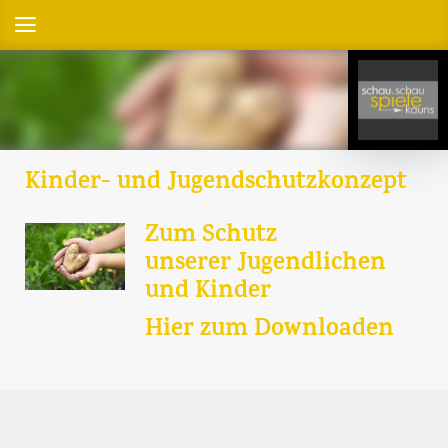
Kinder- und Jugendschutzkonzept
Zum Schutz
unserer Jugendlichen
und Kinder
Hier zum Downloaden