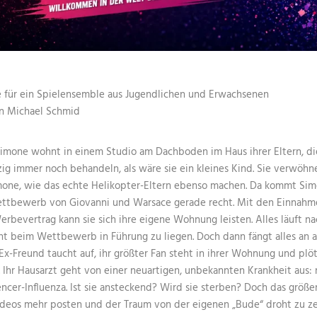
 für ein Spielensemble aus Jugendlichen und Erwachsenen
on Michael Schmid
Simone wohnt in einem Studio am Dachboden im Haus ihrer Eltern, die
g immer noch behandeln, als wäre sie ein kleines Kind. Sie verwöhn
one, wie das echte Helikopter-Eltern ebenso machen. Da kommt Sim
ettbewerb von Giovanni und Warsace gerade recht. Mit den Einnah
bevertrag kann sie sich ihre eigene Wohnung leisten. Alles läuft na
nt beim Wettbewerb in Führung zu liegen. Doch dann fängt alles an 
 Ex-Freund taucht auf, ihr größter Fan steht in ihrer Wohnung und plöt
 Ihr Hausarzt geht von einer neuartigen, unbekannten Krankheit aus:
encer-Influenza. Ist sie ansteckend? Wird sie sterben? Doch das größe
ideos mehr posten und der Traum von der eigenen „Bude“ droht zu ze