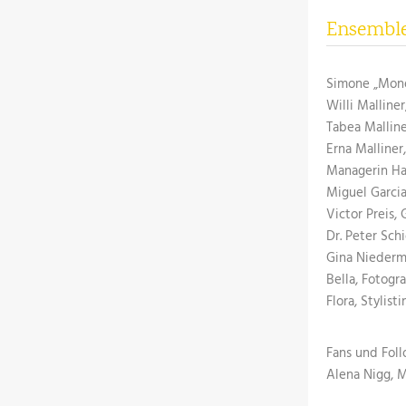
Ensembl
Simone „Mone“ 
Willi Malliner
Tabea Malline
Erna Malliner,
Managerin Hale
Miguel Garcia
Victor Preis, 
Dr. Peter Schi
Gina Niedermay
Bella, Fotogra
Flora, Stylisti
Fans und Fol
Alena Nigg, M