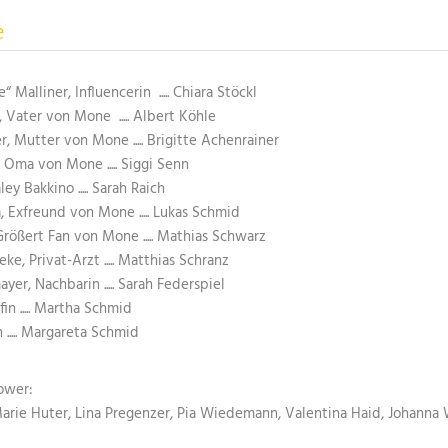
e
Malliner, Influencerin ..... Chiara Stöckl
, Vater von Mone ..... Albert Köhle
r, Mutter von Mone ..... Brigitte Achenrainer
 Oma von Mone ..... Siggi Senn
y Bakkino ..... Sarah Raich
, Exfreund von Mone ..... Lukas Schmid
Größert Fan von Mone ..... Mathias Schwarz
eke, Privat-Arzt ..... Matthias Schranz
er, Nachbarin ..... Sarah Federspiel
fin ..... Martha Schmid
n ..... Margareta Schmid
lower:
arie Huter, Lina Pregenzer, Pia Wiedemann, Valentina Haid, Johanna 