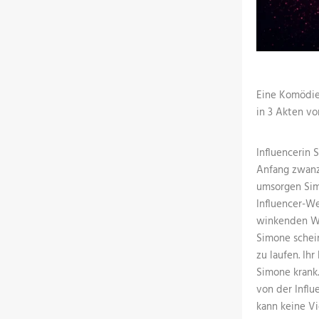
Eine Komödie
in 3 Akten v
Influencerin 
Anfang zwanzi
umsorgen Sim
Influencer-W
winkenden Wer
Simone schei
zu laufen. Ihr
Simone krank.
von der Influ
kann keine V