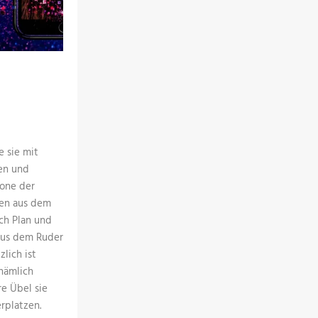
 sie mit
en und
one der
men aus dem
ch Plan und
aus dem Ruder
zlich ist
 nämlich
re Übel sie
rplatzen.