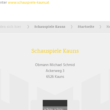
unter
www.schauspiele-kauns.at
Schauspiele Kauns
Startseite
nden sich hier
Ne
Schauspiele Kauns
Obmann Michael Schmid
Ackerweg 3
6526 Kauns