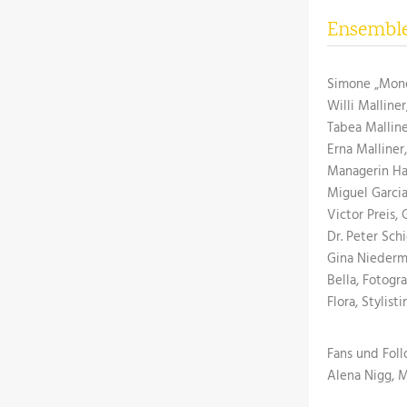
Ensembl
Simone „Mone“ 
Willi Malliner
Tabea Malline
Erna Malliner,
Managerin Hale
Miguel Garcia
Victor Preis, 
Dr. Peter Schi
Gina Niedermay
Bella, Fotogra
Flora, Stylisti
Fans und Fol
Alena Nigg, M