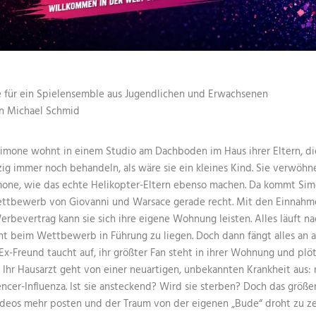
 für ein Spielensemble aus Jugendlichen und Erwachsenen
on Michael Schmid
Simone wohnt in einem Studio am Dachboden im Haus ihrer Eltern, die
g immer noch behandeln, als wäre sie ein kleines Kind. Sie verwöhn
one, wie das echte Helikopter-Eltern ebenso machen. Da kommt Sim
ettbewerb von Giovanni und Warsace gerade recht. Mit den Einnah
bevertrag kann sie sich ihre eigene Wohnung leisten. Alles läuft na
nt beim Wettbewerb in Führung zu liegen. Doch dann fängt alles an 
 Ex-Freund taucht auf, ihr größter Fan steht in ihrer Wohnung und plöt
 Ihr Hausarzt geht von einer neuartigen, unbekannten Krankheit aus:
encer-Influenza. Ist sie ansteckend? Wird sie sterben? Doch das größe
ideos mehr posten und der Traum von der eigenen „Bude“ droht zu ze