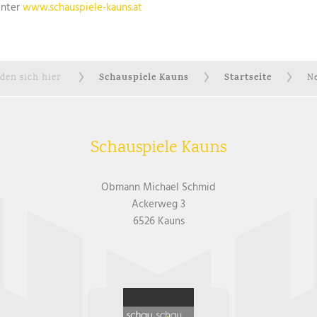
unter
www.schauspiele-kauns.at
Schauspiele Kauns
Startseite
nden sich hier
Ne
Schauspiele Kauns
Obmann Michael Schmid
Ackerweg 3
6526 Kauns