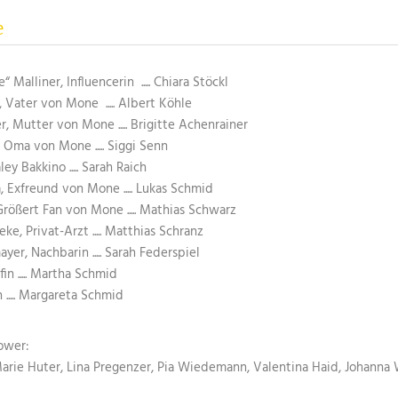
e
Malliner, Influencerin ..... Chiara Stöckl
, Vater von Mone ..... Albert Köhle
r, Mutter von Mone ..... Brigitte Achenrainer
 Oma von Mone ..... Siggi Senn
y Bakkino ..... Sarah Raich
, Exfreund von Mone ..... Lukas Schmid
Größert Fan von Mone ..... Mathias Schwarz
eke, Privat-Arzt ..... Matthias Schranz
er, Nachbarin ..... Sarah Federspiel
fin ..... Martha Schmid
n ..... Margareta Schmid
lower:
arie Huter, Lina Pregenzer, Pia Wiedemann, Valentina Haid, Johanna 