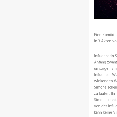
Eine Komödie
in 3 Akten v
Influencerin 
Anfang zwanzi
umsorgen Sim
Influencer-W
winkenden Wer
Simone schei
zu laufen. Ihr
Simone krank.
von der Influ
kann keine V