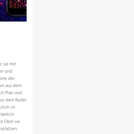
 sie mit
en und
one der
men aus dem
ch Plan und
aus dem Ruder
zlich ist
 nämlich
re Übel sie
rplatzen.