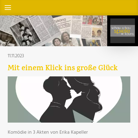
11.11.2023
Mit einem Klick ins große Glück
Komödie in 3 Akten von Erika Kapeller