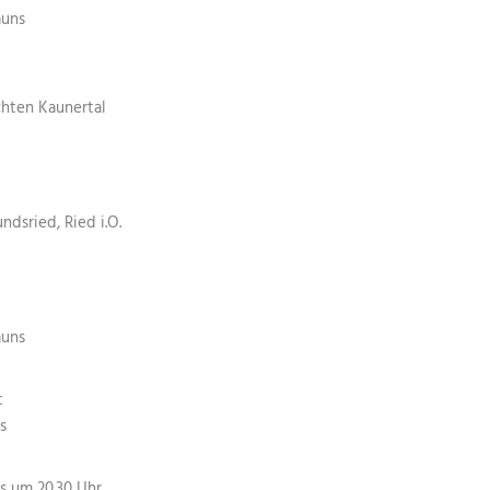
auns
chten Kaunertal
ndsried, Ried i.O.
auns
t
s
s um 20.30 Uhr