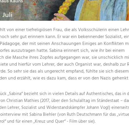
hlt von einer tiefreligiösen Frau, die als Volksschülerin einen Lehr
 noch sehr gut erinnern kann. Er war ein bekennender Sozialist, ei
 Pädagoge, der mit seinen Anschauungen Einiges an Konflikten m
orfes auszutragen hatte. Sabina erinnert sich, wie ihr bei einem
h die Masche ihres Zopfes aufgegangen war, sie unschicklich mi
iete und hierfür vom Lehrer, der auch Organist war, deshalb zur
e. So sehr sie das als ungerecht empfand, fühlte sie sich diesem
en und erzählt, wie es dazu kam, dass er von den Nazis gehenkt 
ück „Sabina“ bezieht sich in vielen Details auf Authentisches, das in 
von Christian Mathies (2017, über den Schulalltag im Ständestaat – da
den Lehrer, Sozialist und Widerstandskämpfer Johann Vogl) einerseits
ointerview mit Sabina Biehler (von Ruth Deutschmann für das „virtue
rol“ und für einen „Kreuz und Quer“ - Film über sie).