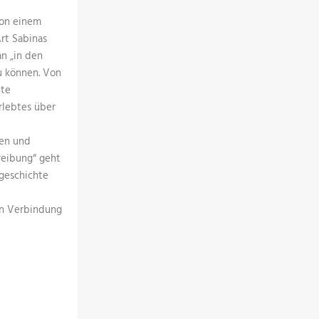
von einem
Art Sabinas
an „in den
u können. Von
hte
rlebtes über
ten und
reibung“ geht
tgeschichte
in Verbindung