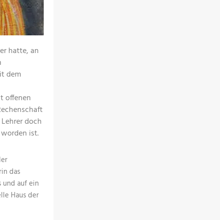
er hatte, an
n
it dem
t offenen
 Rechenschaft
 Lehrer doch
worden ist.
der
rin das
 und auf ein
lle Haus der