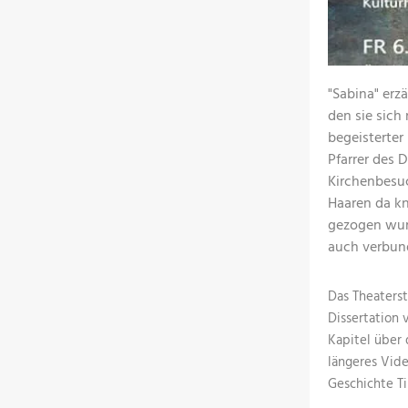
"Sabina" erzä
den sie sich
begeisterter
Pfarrer des D
Kirchenbesuc
Haaren da kn
gezogen wurd
auch verbund
Das Theaterst
Dissertation 
Kapitel über 
längeres Vide
Geschichte Ti