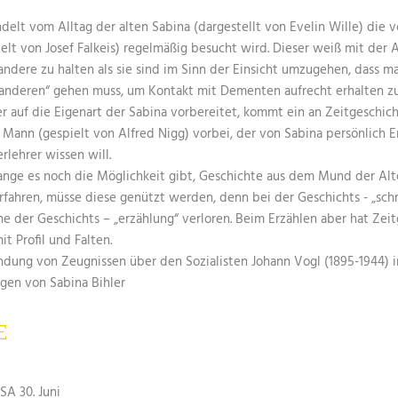
delt vom Alltag der alten Sabina (dargestellt von Evelin Wille) die 
ielt von Josef Falkeis) regelmäßig besucht wird. Dieser weiß mit der 
andere zu halten als sie sind im Sinn der Einsicht umzugehen, dass m
anderen“ gehen muss, um Kontakt mit Dementen aufrecht erhalten z
r auf die Eigenart der Sabina vorbereitet, kommt ein an Zeitgeschic
r Mann (gespielt von Alfred Nigg) vorbei, der von Sabina persönlich E
lehrer wissen will.
lange es noch die Möglichkeit gibt, Geschichte aus dem Mund der Al
rfahren, müsse diese genützt werden, denn bei der Geschichts - „sch
he der Geschichts – „erzählung“ verloren. Beim Erzählen aber hat Zei
it Profil und Falten.
dung von Zeugnissen über den Sozialisten Johann Vogl (1895-1944) 
gen von Sabina Bihler
E
SA 30. Juni