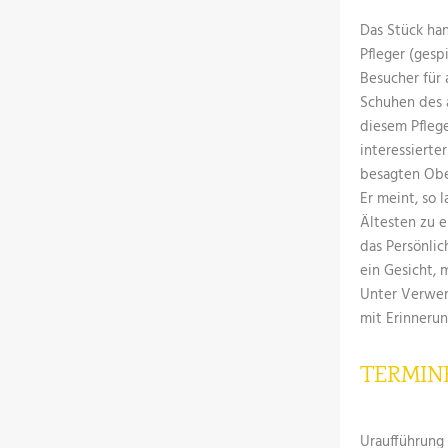
Das Stück han
Pfleger (gesp
Besucher für 
Schuhen des 
diesem Pflege
interessierte
besagten Ober
Er meint, so 
Ältesten zu e
das Persönlic
ein Gesicht, m
Unter Verwen
mit Erinnerun
TERMIN
Uraufführung 