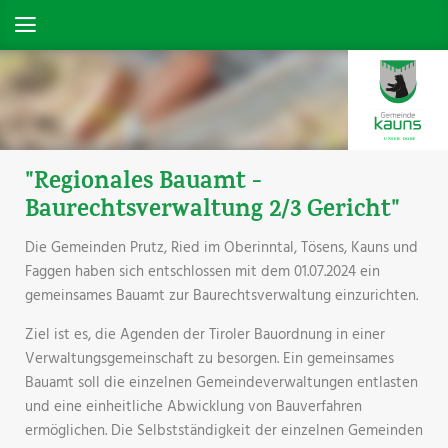
"Regionales Bauamt -
Baurechtsverwaltung 2/3 Gericht"
Die Gemeinden Prutz, Ried im Oberinntal, Tösens, Kauns und
Faggen haben sich entschlossen mit dem 01.07.2024 ein
gemeinsames Bauamt zur Baurechtsverwaltung einzurichten.
Ziel ist es, die Agenden der Tiroler Bauordnung in einer
Verwaltungsgemeinschaft zu besorgen. Ein gemeinsames
Bauamt soll die einzelnen Gemeindeverwaltungen entlasten
und eine einheitliche Abwicklung von Bauverfahren
ermöglichen. Die Selbstständigkeit der einzelnen Gemeinden